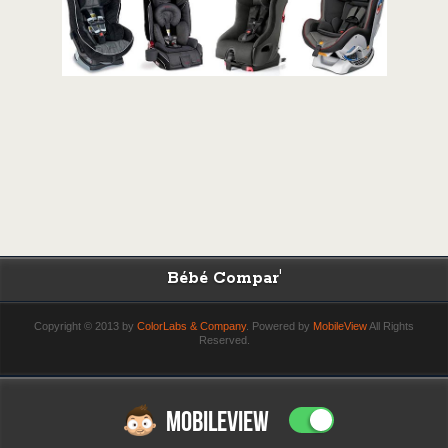
Bébé Compar'
Copyright © 2013 by
ColorLabs & Company
. Powered by
MobileView
All Rights
Reserved.
MOBILEVIEW